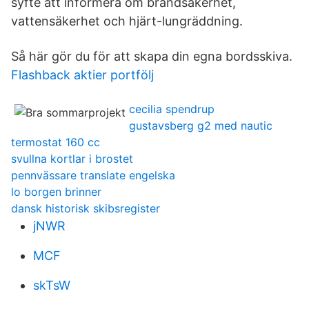
syfte att informera om brandsäkerhet,
vattensäkerhet och hjärt-lungräddning.
Så här gör du för att skapa din egna bordsskiva.
Flashback aktier portfölj
cecilia spendrup
gustavsberg g2 med nautic
termostat 160 cc
svullna kortlar i brostet
pennvässare translate engelska
lo borgen brinner
dansk historisk skibsregister
jNWR
MCF
skTsW